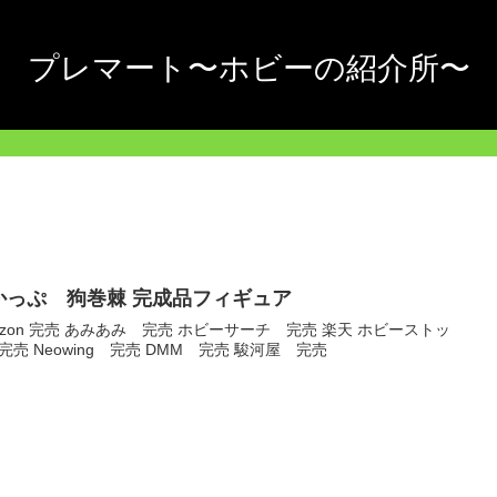
プレマート〜ホビーの紹介所〜
かっぷ 狗巻棘 完成品フィギュア
azon 完売 あみあみ 完売 ホビーサーチ 完売 楽天 ホビーストッ
完売 Neowing 完売 DMM 完売 駿河屋 完売