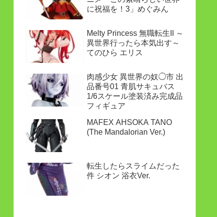
に祝福を！3」めぐみん
Melty Princess 無職転生II ～
異世界行ったら本気出す～
てのひら エリス
肉感少女 異世界の奴◯市 出
品番号01 青肌サキュバス
1/6スケール塗装済み完成品
フィギュア
MAFEX AHSOKA TANO
(The Mandalorian Ver.)
転生したらスライムだった
件 シオン 浴衣Ver.