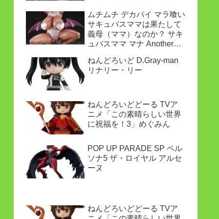
ムチムチ デカパイ マラ喰い
サキュバスママは果たして
義母（ママ）なのか？ サキ
ュバスママ マナ Another
ver.
ねんどろいど D.Gray-man
リナリー・リー
ねんどろいどどーる TVア
ニメ「この素晴らしい世界
に祝福を！3」めぐみん
POP UP PARADE SP ペル
ソナ5 ザ・ロイヤル アルセ
ーヌ
ねんどろいどどーる TVア
ニメ「この素晴らしい世界