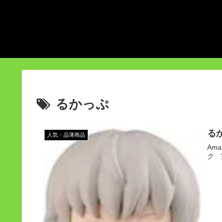
るかっぷ
る
人気・品薄商品
Am
ク 