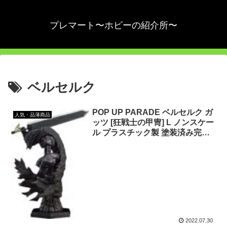
プレマート〜ホビーの紹介所〜
ベルセルク
POP UP PARADE ベルセルク ガ
人気・品薄商品
ッツ [狂戦士の甲冑] L ノンスケー
ル プラスチック製 塗装済み完成
品フィギュア
2022.07.30