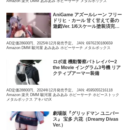
Amazon 楽天 DMM あみあみ ホビーサーチ メタルボックス
AniGame アズールレーン フリー
ドリヒ・カール 甘く甘えて昼の
遊戯Ver. 1/6スケール塗装済完成
品フィギュア
AD定価28600円、2025年12月発売予定。 JAN: 6976230180659
Amazon DMM 駿河屋 あみあみ ホビーサーチ メタルボックス
ロボ道 機動警察パトレイバー2
the Movie イングラム3号機 リア
クティブアーマー装備
AD定価28800円、2024年12月発売予定。 JAN: 4595055216118
Amazon 楽天 DMM 駿河屋 あみあみ ホビーサーチ ホビーストック
メタルボックス アキバのX
劇場版『グリッドマン ユニバー
ス』 宝多 六花（Dreamy Divas
Ver.）