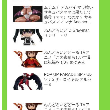
ムチムチ デカパイ マラ喰い
サキュバスママは果たして
義母（ママ）なのか？ サキ
ュバスママ マナ Another
ver.
ねんどろいど D.Gray-man
リナリー・リー
ねんどろいどどーる TVア
ニメ「この素晴らしい世界
に祝福を！3」めぐみん
POP UP PARADE SP ペル
ソナ5 ザ・ロイヤル アルセ
ーヌ
ねんどろいどどーる TVア
ニメ「この素晴らしい世界