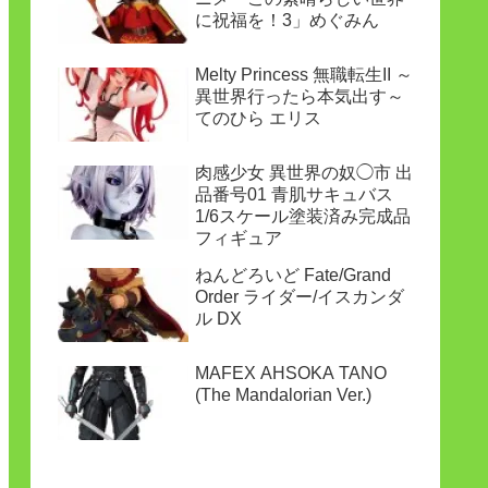
に祝福を！3」めぐみん
Melty Princess 無職転生II ～
異世界行ったら本気出す～
てのひら エリス
肉感少女 異世界の奴◯市 出
品番号01 青肌サキュバス
1/6スケール塗装済み完成品
フィギュア
ねんどろいど Fate/Grand
Order ライダー/イスカンダ
ル DX
MAFEX AHSOKA TANO
(The Mandalorian Ver.)