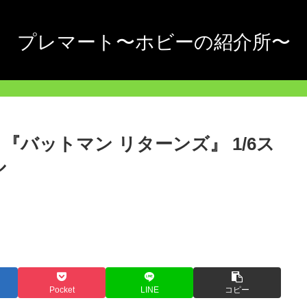
プレマート〜ホビーの紹介所〜
『バットマン リターンズ』 1/6ス
ル
Pocket
LINE
コピー