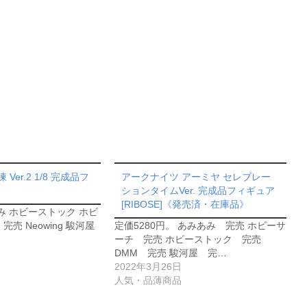
凍 Ver.2 1/8 完成品フ
アークナイツ アーミヤ セレブレー
ションタイムVer. 完成品フィギュア
[RIBOSE]《発売済・在庫品》
あみ ホビーストック ホビ
完売 Neowing 駿河屋
定価5280円。 あみあみ 完売 ホビーサ
ーチ 完売 ホビーストック 完売
DMM 完売 駿河屋 完…
2022年3月26日
人気・品薄商品