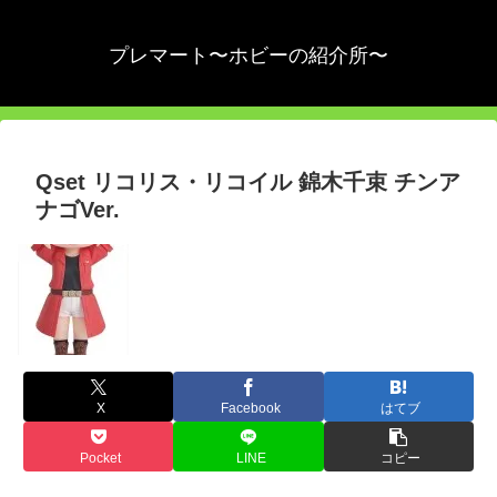
プレマート〜ホビーの紹介所〜
Qset リコリス・リコイル 錦木千束 チンア
ナゴVer.
X
Facebook
はてブ
Pocket
LINE
コピー