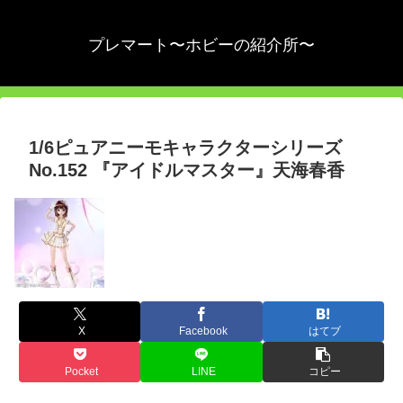
プレマート〜ホビーの紹介所〜
1/6ピュアニーモキャラクターシリーズ
No.152 『アイドルマスター』天海春香
X
Facebook
はてブ
Pocket
LINE
コピー