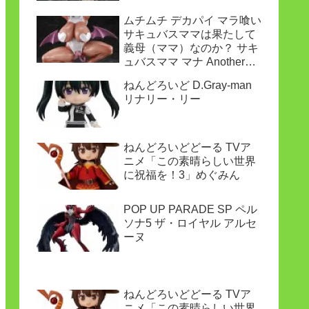
ムチムチ デカパイ マラ喰い
サキュバスママは果たして
義母（ママ）なのか？ サキ
ュバスママ マナ Another
ver.
ねんどろいど D.Gray-man
リナリー・リー
ねんどろいどどーる TVア
ニメ「この素晴らしい世界
に祝福を！3」めぐみん
POP UP PARADE SP ペル
ソナ5 ザ・ロイヤル アルセ
ーヌ
ねんどろいどどーる TVア
ニメ「この素晴らしい世界