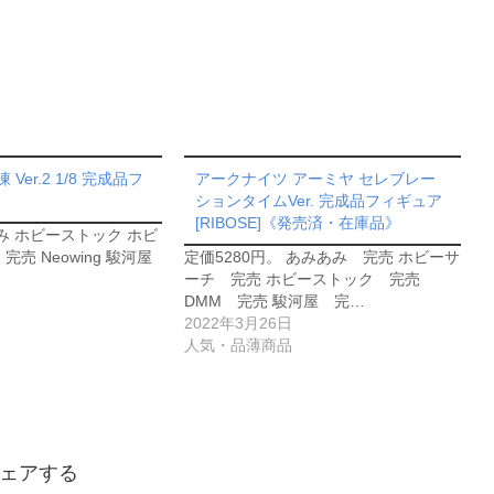
凍 Ver.2 1/8 完成品フ
アークナイツ アーミヤ セレブレー
ションタイムVer. 完成品フィギュア
[RIBOSE]《発売済・在庫品》
あみ ホビーストック ホビ
完売 Neowing 駿河屋
定価5280円。 あみあみ 完売 ホビーサ
ーチ 完売 ホビーストック 完売
DMM 完売 駿河屋 完…
2022年3月26日
人気・品薄商品
ェアする