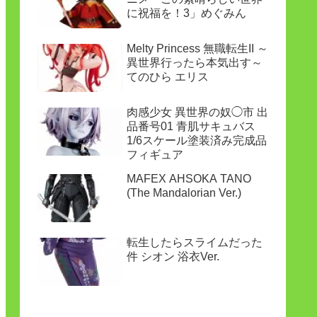
に祝福を！3」めぐみん
Melty Princess 無職転生II ～
異世界行ったら本気出す～
てのひら エリス
肉感少女 異世界の奴◯市 出
品番号01 青肌サキュバス
1/6スケール塗装済み完成品
フィギュア
MAFEX AHSOKA TANO
(The Mandalorian Ver.)
転生したらスライムだった
件 シオン 浴衣Ver.