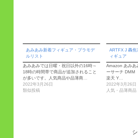
あみあみ新着フィギュア・プラモデ
ARTFX J 轟焦
ルリスト
ィギュア
あみあみでは日曜・祝日以外の16時～
Amazon あみ
18時の時間帯で商品が追加されること
ーサーチ DMM 
が多いです。人気商品や品薄商…
楽天 Y…
2022年3月26日
2022年3月26日
類似投稿
人気・品薄商品
シ