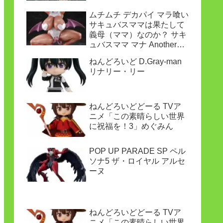
ムチムチ デカパイ マラ喰い
サキュバスママは果たして
義母（ママ）なのか？ サキ
ュバスママ マナ Another
ver.
ねんどろいど D.Gray-man
リナリー・リー
ねんどろいどどーる TVア
ニメ「この素晴らしい世界
に祝福を！3」めぐみん
POP UP PARADE SP ペル
ソナ5 ザ・ロイヤル アルセ
ーヌ
ねんどろいどどーる TVア
ニメ「この素晴らしい世界