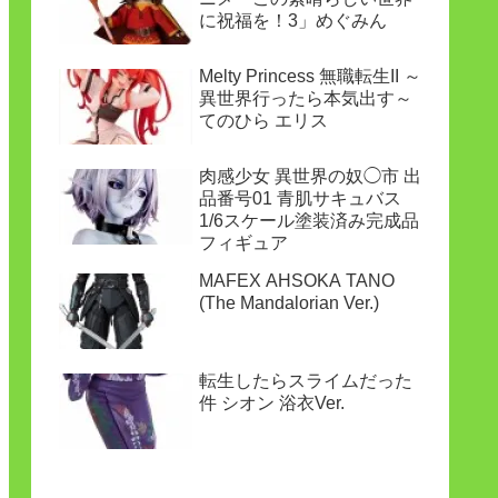
に祝福を！3」めぐみん
Melty Princess 無職転生II ～
異世界行ったら本気出す～
てのひら エリス
肉感少女 異世界の奴◯市 出
品番号01 青肌サキュバス
1/6スケール塗装済み完成品
フィギュア
MAFEX AHSOKA TANO
(The Mandalorian Ver.)
転生したらスライムだった
件 シオン 浴衣Ver.