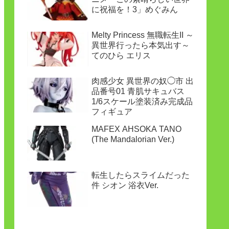
に祝福を！3」めぐみん
Melty Princess 無職転生II ～
異世界行ったら本気出す～
てのひら エリス
肉感少女 異世界の奴◯市 出
品番号01 青肌サキュバス
1/6スケール塗装済み完成品
フィギュア
MAFEX AHSOKA TANO
(The Mandalorian Ver.)
転生したらスライムだった
件 シオン 浴衣Ver.