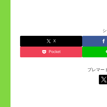
シ
X
Pocket
プレマー