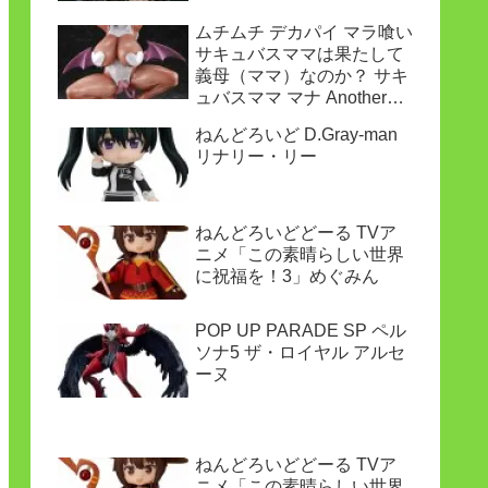
ムチムチ デカパイ マラ喰い
サキュバスママは果たして
義母（ママ）なのか？ サキ
ュバスママ マナ Another
ver.
ねんどろいど D.Gray-man
リナリー・リー
ねんどろいどどーる TVア
ニメ「この素晴らしい世界
に祝福を！3」めぐみん
POP UP PARADE SP ペル
ソナ5 ザ・ロイヤル アルセ
ーヌ
ねんどろいどどーる TVア
ニメ「この素晴らしい世界