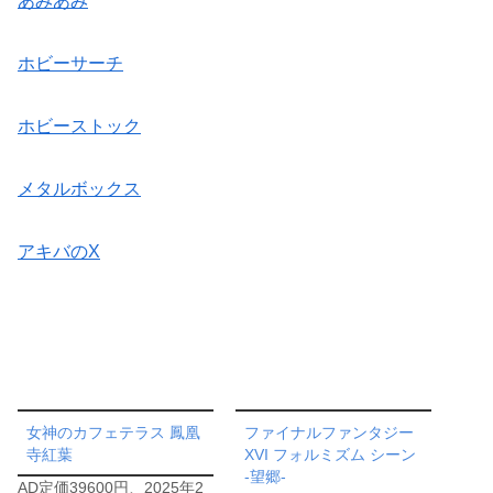
あみあみ
ホビーサーチ
ホビーストック
メタルボックス
アキバのX
女神のカフェテラス 鳳凰
ファイナルファンタジー
寺紅葉
XVI フォルミズム シーン
‐望郷‐
AD定価39600円、2025年2