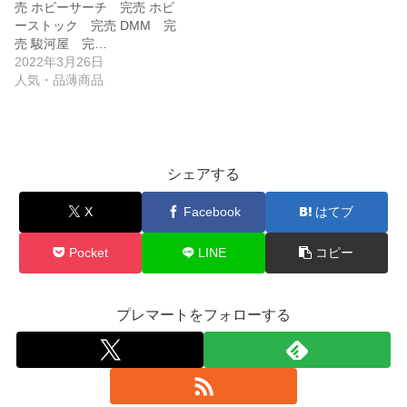
売 ホビーサーチ 完売 ホビ
ーストック 完売 DMM 完
売 駿河屋 完…
2022年3月26日
人気・品薄商品
シェアする
X
Facebook
はてブ
Pocket
LINE
コピー
プレマートをフォローする