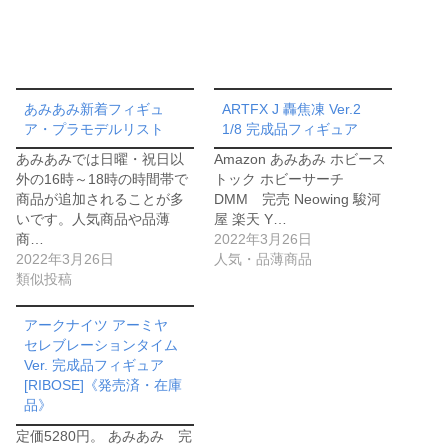
あみあみ新着フィギュ
ARTFX J 轟焦凍 Ver.2
ア・プラモデルリスト
1/8 完成品フィギュア
あみあみでは日曜・祝日以
Amazon あみあみ ホビース
外の16時～18時の時間帯で
トック ホビーサーチ
商品が追加されることが多
DMM 完売 Neowing 駿河
いです。人気商品や品薄
屋 楽天 Y…
商…
2022年3月26日
2022年3月26日
人気・品薄商品
類似投稿
アークナイツ アーミヤ
セレブレーションタイム
Ver. 完成品フィギュア
[RIBOSE]《発売済・在庫
品》
定価5280円。 あみあみ 完