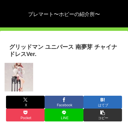
プレマート〜ホビーの紹介所〜
グリッドマン ユニバース 南夢芽 チャイナ
ドレスVer.
X
Facebook
はてブ
Pocket
LINE
コピー