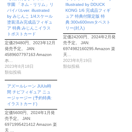
学園 「ネム・リリム」リ
Illustrated by DDUCK
バイバルver. illustrated
KONG 1/6 完成品フィギ
by みじんこ 1/4スケール
ュア 特典付限定版 特
塗装済み完成品フィギュ
典:300x600mmタペスト
ア 特典:みじんこイラス
リー(封入)
トポストカード
定価24200円、2024年2月発
定価29480円、2023年12月
売予定。 JAN:
発売予定。 JAN:
6974982160295 Amazon 楽
4589607797163 Amazon
天…
ホ…
2023年8月19日
2023年8月18日
類似投稿
類似投稿
アズールレーン JUUs時
間 チビフィギュア ニュ
ージャージー (予約特典:
イラストカード)
定価5600円、2024年1月発
売予定。 JAN:
6971995421412 Amazon 楽
天 …