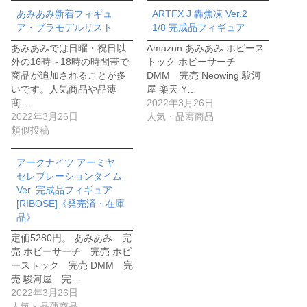
あみあみ新着フィギュ
ARTFX J 轟焦凍 Ver.2
ア・プラモデルリスト
1/8 完成品フィギュア
あみあみでは日曜・祝日以
Amazon あみあみ ホビース
外の16時～18時の時間帯で
トック ホビーサーチ
商品が追加されることが多
DMM 完売 Neowing 駿河
いです。人気商品や品薄
屋 楽天 Y…
商…
2022年3月26日
2022年3月26日
人気・品薄商品
類似投稿
アークナイツ アーミヤ
セレブレーションタイム
Ver. 完成品フィギュア
[RIBOSE]《発売済・在庫
品》
定価5280円。 あみあみ 完
売 ホビーサーチ 完売 ホビ
ーストック 完売 DMM 完
売 駿河屋 完…
2022年3月26日
人気・品薄商品