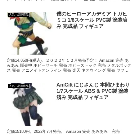
僕のヒーローアカデミア トガヒ
人気・品薄商品
ミコ 1/8スケール PVC製 塗装済
み 完成品 フィギュア
定価14,850円(税込)、２０２２年１２月発売予定！ Amazon 完売 あ
みあみ 販売中 ホビーサーチ 完売 ホビーストック 完売 メタルボック
ス 完売 アニメイトオンライン 完売 楽天 ネオウィング 完売 ヤフー
駿河屋 販売中 DM...
AniGift にじさんじ 本間ひまわり
人気・品薄商品
1/7スケール ABS & PVC製 塗装
済み 完成品 フィギュア
定価15180円。2022年7月発売。 Amazon 完売 あみあみ 完売