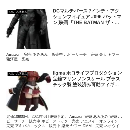
DCマルチバース 7インチ・アク
人気・品薄商品
ションフィギュア #096 バットマ
ン[映画『THE BATMAN-ザ・バ
ットマン-』][マクファーレントイ
ズ]《発売済・在庫品》
Amazon 完売 あみあみ 販売中 ホビーサーチ 完売 楽天 ヤフー
駿河屋 完売
figma ホロライブプロダクション
人気・品薄商品
宝鐘マリン ノンスケール プラス
チック製 塗装済み可動フィギュ
ア
定価10800円、2023年6月発売予定。 Amazon 完売 あみあみ 完売 ホ
ビーサーチ 販売中 ホビーストック 完売 アニメイトオンライン
完売 アキバのエックス 販売中 楽天 ヤフー DMM 完売 ネオウイン