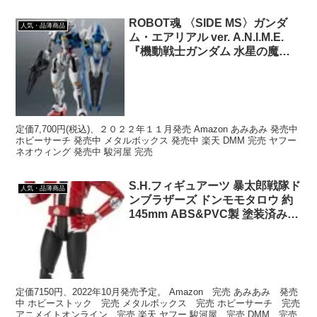
グ 完売 駿河屋 完売
ROBOT魂 〈SIDE MS〉ガンダ
人気・品薄商品
ム・エアリアル ver. A.N.I.M.E.
『機動戦士ガンダム 水星の魔
女』[BANDAI SPIRITS]
定価7,700円(税込)、２０２２年１１月発売 Amazon あみあみ 発売中
ホビーサーチ 発売中 メタルボックス 発売中 楽天 DMM 完売 ヤフー
ネオウィング 発売中 駿河屋 完売
S.H.フィギュアーツ 暴太郎戦隊ド
人気・品薄商品
ンブラザーズ ドンモモタロウ 約
145mm ABS&PVC製 塗装済み可
動フィギュア
定価7150円、2022年10月発売予定。 Amazon 完売 あみあみ 発売
中 ホビーストック 完売 メタルボックス 完売 ホビーサーチ 完売
アニメイトオンライン 完売 楽天 ヤフー 駿河屋 完売 DMM 完売