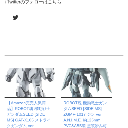
↓Twitterのフォローはこちら
Twitter
【Amazon完売人気商
ROBOT魂 機動戦士ガン
品】ROBOT魂 機動戦士
ダムSEED [SIDE MS]
ガンダムSEED [SIDE
ZGMF-1017 ジン ver.
MS] GAT-X105 ストライ
A.N.I.M.E. 約125mm
クガンダム ver.
PVC&ABS製 塗装済み可