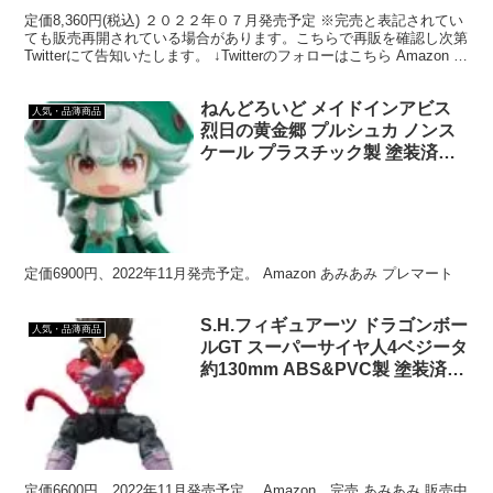
定価8,360円(税込) ２０２２年０７月発売予定 ※完売と表記されてい
ても販売再開されている場合があります。こちらで再販を確認し次第
Twitterにて告知いたします。 ↓Twitterのフォローはこちら Amazon 完
売 あみあみ 完売...
ねんどろいど メイドインアビス
人気・品薄商品
烈日の黄金郷 プルシュカ ノンス
ケール プラスチック製 塗装済み
可動フィギュア G12974
定価6900円、2022年11月発売予定。 Amazon あみあみ プレマート
S.H.フィギュアーツ ドラゴンボー
人気・品薄商品
ルGT スーパーサイヤ人4ベジータ
約130mm ABS&PVC製 塗装済み
可動フィギュア
定価6600円、2022年11月発売予定。 Amazon 完売 あみあみ 販売中