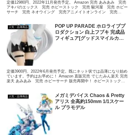
定価12980円、2022年11月発売予定。 Amazon 完売 あみあみ 完売
アキバのエックス 完売 ホビーストック 完売 駿河屋 完売 ホビー
サーチ 完売 ネオウイング 完売アニメイトオンライン 完売
DMM 完売
POP UP PARADE ホロライブプ
人気・品薄商品
ロダクション 白上フブキ 完成品
フィギュア[グッドスマイルカン
パニー]
定価3900円、2022年6月発売予定。既にネット状では品薄になり始め
ています。予約はお早めに！ Amazon 直販完売 でじたみん楽天 完売
楽天 あみあみ 完売 ホビーサーチ 販売再開中！ ホビーストック
完売 DMM 完売 駿河屋 販...
メガミデバイス Chaos & Pretty
人気・品薄商品
アリス 全高約150mm 1/1スケー
ル プラモデル