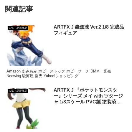
関連記事
ARTFX J 轟焦凍 Ver.2 1/8 完成品
人気・品薄商品
フィギュア
Amazon あみあみ ホビーストック ホビーサーチ DMM 完売
Neowing 駿河屋 楽天 Yahoo!ショッピング
ARTFX J 『ポケットモンスタ
人気・品薄商品
ー』シリーズ メイ with ツタージ
ャ 1/8スケール PVC製 塗装済み
完成品 フィギュア PV086