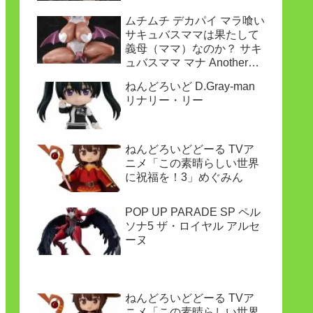
ムチムチ デカパイ マラ喰い
サキュバスママは果たして
義母（ママ）なのか？ サキ
ュバスママ マナ Another
ver.
ねんどろいど D.Gray-man
リナリー・リー
ねんどろいどどーる TVア
ニメ「この素晴らしい世界
に祝福を！3」めぐみん
POP UP PARADE SP ペル
ソナ5 ザ・ロイヤル アルセ
ーヌ
ねんどろいどどーる TVア
ニメ「この素晴らしい世界