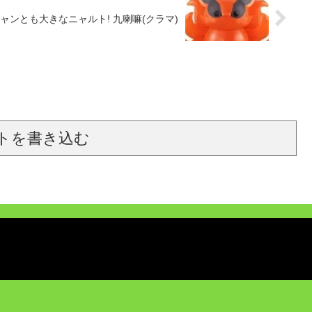
ト- ニャンとも大きなニャルト! 九喇嘛(クラマ)
トを書き込む