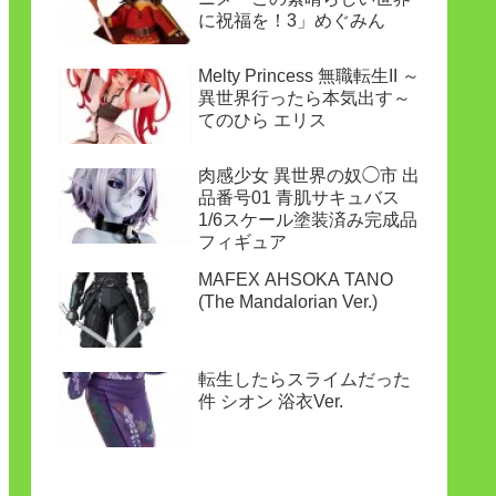
に祝福を！3」めぐみん
Melty Princess 無職転生II ～
異世界行ったら本気出す～
てのひら エリス
肉感少女 異世界の奴◯市 出
品番号01 青肌サキュバス
1/6スケール塗装済み完成品
フィギュア
MAFEX AHSOKA TANO
(The Mandalorian Ver.)
転生したらスライムだった
件 シオン 浴衣Ver.