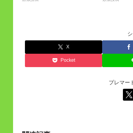
シ
X
Pocket
プレマー