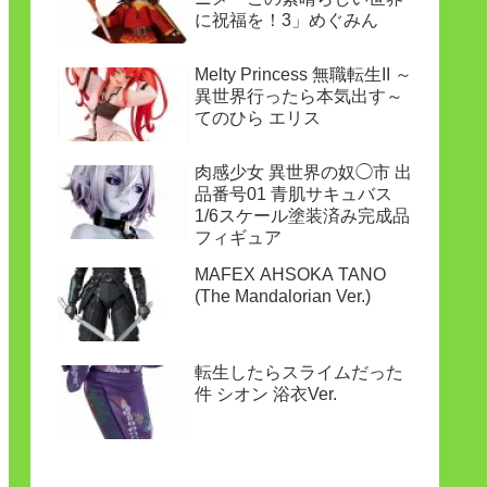
に祝福を！3」めぐみん
Melty Princess 無職転生II ～
異世界行ったら本気出す～
てのひら エリス
肉感少女 異世界の奴◯市 出
品番号01 青肌サキュバス
1/6スケール塗装済み完成品
フィギュア
MAFEX AHSOKA TANO
(The Mandalorian Ver.)
転生したらスライムだった
件 シオン 浴衣Ver.