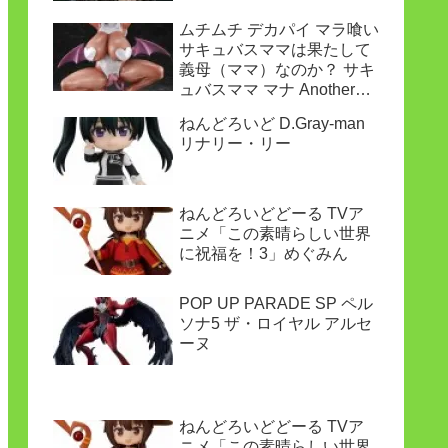
ムチムチ デカパイ マラ喰い
サキュバスママは果たして
義母（ママ）なのか？ サキ
ュバスママ マナ Another
ver.
ねんどろいど D.Gray-man
リナリー・リー
ねんどろいどどーる TVア
ニメ「この素晴らしい世界
に祝福を！3」めぐみん
POP UP PARADE SP ペル
ソナ5 ザ・ロイヤル アルセ
ーヌ
ねんどろいどどーる TVア
ニメ「この素晴らしい世界