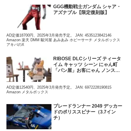
GGG機動戦士ガンダム シャア・
アズナブル【限定復刻版】
AD定価18700円、2025年3月発売予定。 JAN: 4535123842146
Amazon 楽天 DMM 駿河屋 あみあみ ホビーサーチ メタルボックス
アキバのX
RIBOSE DLCシリーズ ティータ
イム キャッツ シーン にゃん町
「パン屋」お客にゃん ノンスケ
ールフィギュア
AD定価12540円、2025年3月発売予定。 JAN: 6972228190815
Amazon メタルボックス
ブレードランナー 2049 デッカー
ドのポリススピナー（3.7イン
チ）