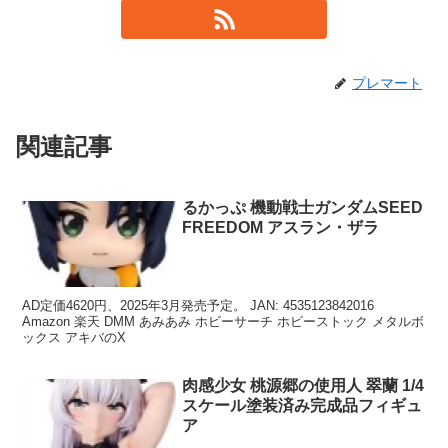
プレマート
関連記事
るかっぷ 機動戦士ガンダムSEED
FREEDOM アスラン・ザラ
AD定価4620円、2025年3月発売予定。 JAN: 4535123842016
Amazon 楽天 DMM あみあみ ホビーサーチ ホビーストック メタルボ
ックス アキバのX
肉感少女 桃源郷の使用人 翠蘭 1/4
スケール塗装済み完成品フィギュ
ア