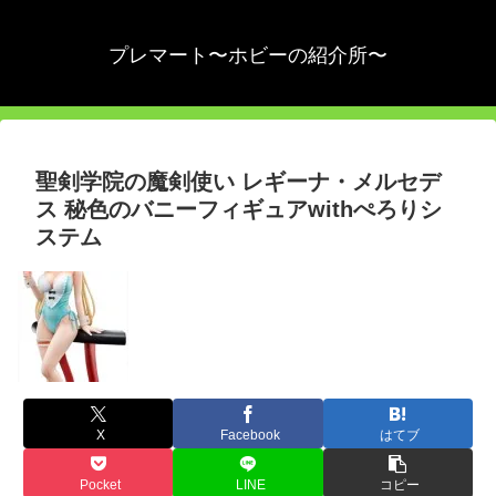
プレマート〜ホビーの紹介所〜
聖剣学院の魔剣使い レギーナ・メルセデ
ス 秘色のバニーフィギュアwithぺろりシ
ステム
X
Facebook
はてブ
Pocket
LINE
コピー