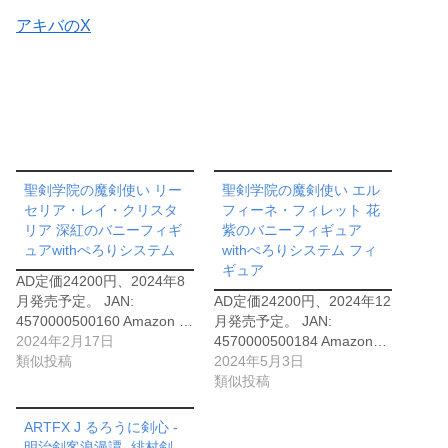
アキバのX
聖剣学院の魔剣使い リー
聖剣学院の魔剣使い エル
セリア・レイ・クリスタ
フィーネ・フィレット 花
リア 深紅のバニーフィギ
紫のバニーフィギュア
ュアwithぺろりシステム
withぺろりシステム フィ
ギュア
AD定価24200円、2024年8
月発売予定。 JAN:
AD定価24200円、2024年12
4570000500160 Amazon …
月発売予定。 JAN:
2024年2月17日
4570000500184 Amazon…
類似投稿
2024年5月3日
類似投稿
ARTFX J るろうに剣心 -
明治剣客浪漫譚- 緋村剣