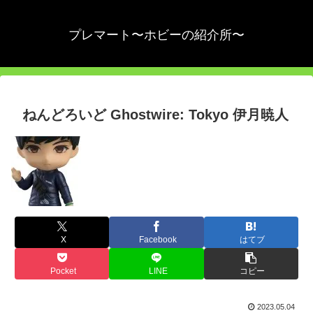
プレマート〜ホビーの紹介所〜
ねんどろいど Ghostwire: Tokyo 伊月暁人
X
Facebook
はてブ
Pocket
LINE
コピー
2023.05.04