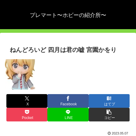
プレマート〜ホビーの紹介所〜
ねんどろいど 四月は君の嘘 宮園かをり
X
Facebook
はてブ
Pocket
LINE
コピー
2023.05.07