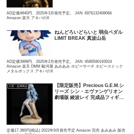
AD定価4840円、2025年3月発売予定。 JAN: 6976132408066
Amazon 楽天 アキバのX
ねんどろいどらいと 弱虫ペダル
LIMIT BREAK 真波山岳
AD定価3999円、2025年2月発売予定。 JAN: 4580590193024
Amazon 楽天 DMM 駿河屋 あみあみ ホビーサーチ ホビーストック
メタルボックス アキバのX
【限定販売】Precious G.E.M.シ
人気・品薄商品
リーズ シン・エヴァンゲリオン
劇場版 綾波レイ 完成品フィギュ
ア￼￼￼￼￼￼￼
定価17,380円(税込) 2022年9月発売予定 Amazon 完売 あみあみ 販売