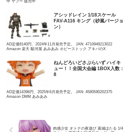
中 ヤフー 販売中
アシッドレイン 1/18スケール
FAV-A116 キング（砂嵐バージョ
ン）
AD定価8140円、2024年11月発売予定。 JAN: 4710949213022
Amazon 楽天 駿河屋 あみあみ ホビーストック アキバのX
ねんどろいどさぷらいず ハイキ
ュー！！全国大会編 1BOX入数：
8
AD定価14396円、2025年6月発売予定。 JAN: 4580590202375
Amazon DMM あみあみ
肉感少女 オトナの夜遊び 葛城ほたる 1/4