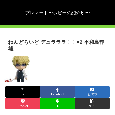
プレマート〜ホビーの紹介所〜
ねんどろいど デュラララ！！×2 平和島静
雄
X
Facebook
はてブ
Pocket
LINE
コピー