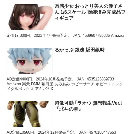
肉感少女 おっとり美人の優子さ
ん 1/6スケール 塗装済み完成品フ
ィギュア
定価17,800円、2023年7月発売予定。 JAN: 4589607795886 Amazon
るかっぷ 銀魂 坂田銀時
AD定価4400円、2024年10月発売予定。 JAN: 4535123839733
Amazon 楽天 DMM 駿河屋 あみあみ ホビーサーチ ホビーストック
メタルボックス アキバのX
超像可動 ｢ラオウ 無想転生Ver.｣
『北斗の拳』
AD定価10560円、2024年12月発売予定。 JAN: 4570188447653