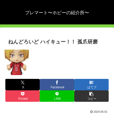
プレマート〜ホビーの紹介所〜
ねんどろいど ハイキュー！！ 孤爪研磨
X
Facebook
はてブ
Pocket
LINE
コピー
2024.05.01