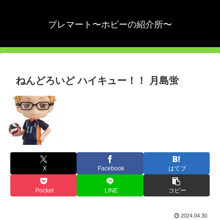
プレマート〜ホビーの紹介所〜
ねんどろいど ハイキュー！！ 月島蛍
X
Facebook
はてブ
Pocket
LINE
コピー
2024.04.30