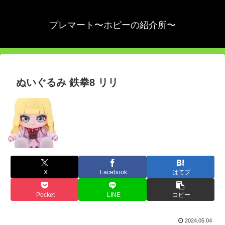
プレマート〜ホビーの紹介所〜
ぬいぐるみ 鉄拳8 リリ
X
Facebook
はてブ
Pocket
LINE
コピー
2024.05.04