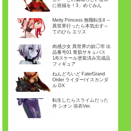
に祝福を！3」めぐみん
Melty Princess 無職転生II ～
異世界行ったら本気出す～
てのひら エリス
肉感少女 異世界の奴◯市 出
品番号01 青肌サキュバス
1/6スケール塗装済み完成品
フィギュア
ねんどろいど Fate/Grand
Order ライダー/イスカンダ
ル DX
転生したらスライムだった
件 シオン 浴衣Ver.