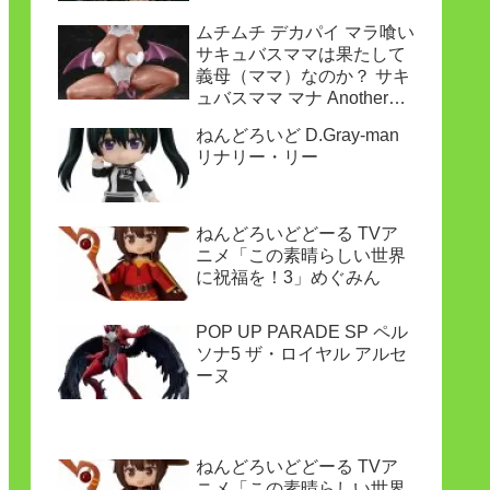
ムチムチ デカパイ マラ喰い
サキュバスママは果たして
義母（ママ）なのか？ サキ
ュバスママ マナ Another
ver.
ねんどろいど D.Gray-man
リナリー・リー
ねんどろいどどーる TVア
ニメ「この素晴らしい世界
に祝福を！3」めぐみん
POP UP PARADE SP ペル
ソナ5 ザ・ロイヤル アルセ
ーヌ
ねんどろいどどーる TVア
ニメ「この素晴らしい世界