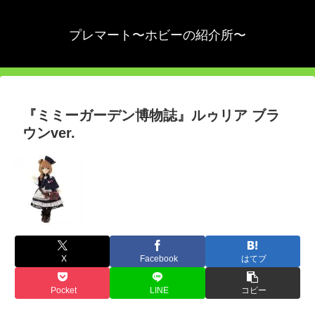
プレマート〜ホビーの紹介所〜
『ミミーガーデン博物誌』ルゥリア ブラ
ウンver.
X
Facebook
はてブ
Pocket
LINE
コピー