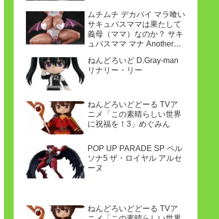
ムチムチ デカパイ マラ喰い
サキュバスママは果たして
義母（ママ）なのか？ サキ
ュバスママ マナ Another
ver.
ねんどろいど D.Gray-man
リナリー・リー
ねんどろいどどーる TVア
ニメ「この素晴らしい世界
に祝福を！3」めぐみん
POP UP PARADE SP ペル
ソナ5 ザ・ロイヤル アルセ
ーヌ
ねんどろいどどーる TVア
ニメ「この素晴らしい世界