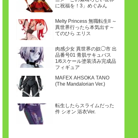
に祝福を！3」めぐみん
Melty Princess 無職転生II ～
異世界行ったら本気出す～
てのひら エリス
肉感少女 異世界の奴◯市 出
品番号01 青肌サキュバス
1/6スケール塗装済み完成品
フィギュア
MAFEX AHSOKA TANO
(The Mandalorian Ver.)
転生したらスライムだった
件 シオン 浴衣Ver.