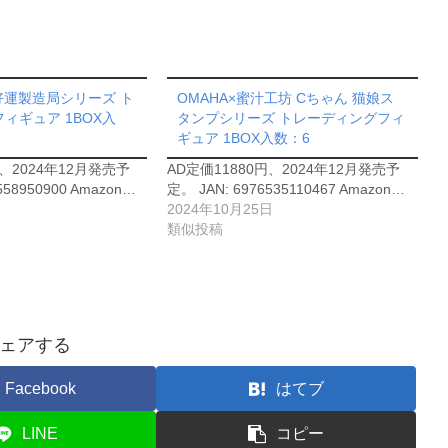
ni 好運製造局シリーズ ト
OMAHA×蜜汁工坊 Cちゃん 猫娘ス
ィギュア 1BOX入
タンプシリーズ トレーディングフィ
ギュア 1BOX入数：6
円、2024年12月発売予
AD定価11880円、2024年12月発売予
558950900 Amazon…
定。 JAN: 6976535110467 Amazon…
2024年10月25日
類似投稿
ェアする
Facebook
はてブ
LINE
コピー