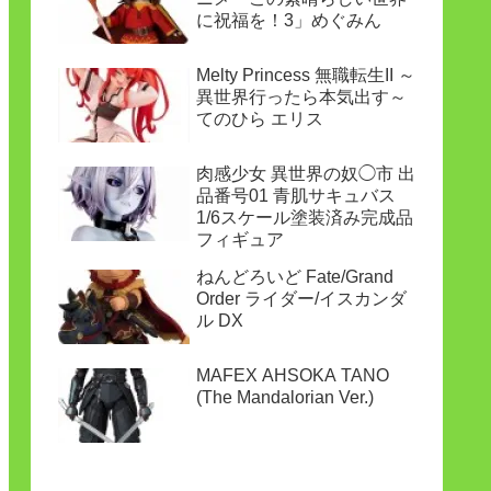
に祝福を！3」めぐみん
Melty Princess 無職転生II ～
異世界行ったら本気出す～
てのひら エリス
肉感少女 異世界の奴◯市 出
品番号01 青肌サキュバス
1/6スケール塗装済み完成品
フィギュア
ねんどろいど Fate/Grand
Order ライダー/イスカンダ
ル DX
MAFEX AHSOKA TANO
(The Mandalorian Ver.)