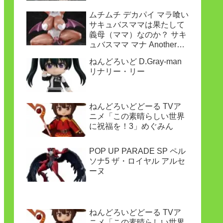
ムチムチ デカパイ マラ喰い
サキュバスママは果たして
義母（ママ）なのか？ サキ
ュバスママ マナ Another
ver.
ねんどろいど D.Gray-man
リナリー・リー
ねんどろいどどーる TVア
ニメ「この素晴らしい世界
に祝福を！3」めぐみん
POP UP PARADE SP ペル
ソナ5 ザ・ロイヤル アルセ
ーヌ
ねんどろいどどーる TVア
ニメ「この素晴らしい世界