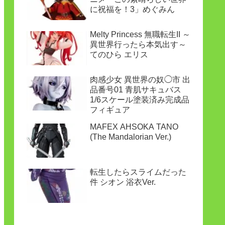
に祝福を！3」めぐみん
Melty Princess 無職転生II ～
異世界行ったら本気出す～
てのひら エリス
肉感少女 異世界の奴◯市 出
品番号01 青肌サキュバス
1/6スケール塗装済み完成品
フィギュア
MAFEX AHSOKA TANO
(The Mandalorian Ver.)
転生したらスライムだった
件 シオン 浴衣Ver.