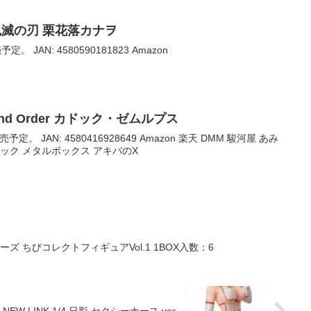
ng 鬼滅の刃 栗花落カナヲ
。 JAN: 4580590181823 Amazon
and Order カドック・ゼムルプス
予定。 JAN: 4580416928649 Amazon 楽天 DMM 駿河屋 あみ
ック メタルボックス アキバのX
 ちびコレクトフィギュアVol.1 1BOX入数：6
W LINK 1/4 日影 セクシーナース ver.