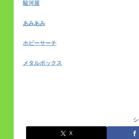
駿河屋
あみあみ
ホビーサーチ
メタルボックス
シ
X