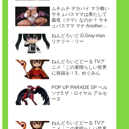
ムチムチ デカパイ マラ喰い
サキュバスママは果たして
義母（ママ）なのか？ サキ
ュバスママ マナ Another
ver.
ねんどろいど D.Gray-man
リナリー・リー
ねんどろいどどーる TVア
ニメ「この素晴らしい世界
に祝福を！3」めぐみん
POP UP PARADE SP ペル
ソナ5 ザ・ロイヤル アルセ
ーヌ
ねんどろいどどーる TVア
ニメ「この素晴らしい世界