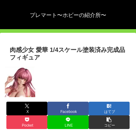
プレマート〜ホビーの紹介所〜
肉感少女 愛華 1/4スケール塗装済み完成品
フィギュア
X
Facebook
はてブ
Pocket
LINE
コピー