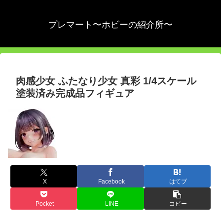
プレマート〜ホビーの紹介所〜
肉感少女 ふたなり少女 真彩 1/4スケール
塗装済み完成品フィギュア
X
Facebook
はてブ
Pocket
LINE
コピー