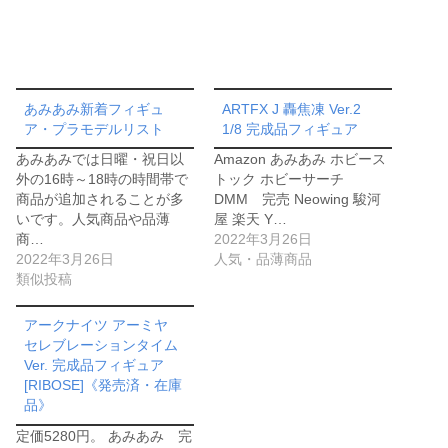
あみあみ新着フィギュ
ARTFX J 轟焦凍 Ver.2
ア・プラモデルリスト
1/8 完成品フィギュア
あみあみでは日曜・祝日以
Amazon あみあみ ホビース
外の16時～18時の時間帯で
トック ホビーサーチ
商品が追加されることが多
DMM 完売 Neowing 駿河
いです。人気商品や品薄
屋 楽天 Y…
商…
2022年3月26日
2022年3月26日
人気・品薄商品
類似投稿
アークナイツ アーミヤ
セレブレーションタイム
Ver. 完成品フィギュア
[RIBOSE]《発売済・在庫
品》
定価5280円。 あみあみ 完