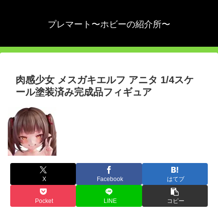
プレマート〜ホビーの紹介所〜
肉感少女 メスガキエルフ アニタ 1/4スケ
ール塗装済み完成品フィギュア
X
Facebook
はてブ
Pocket
LINE
コピー