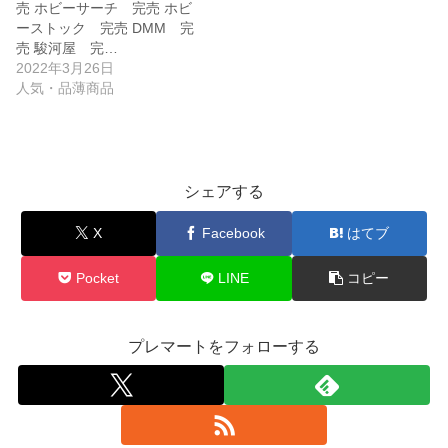
売 ホビーサーチ 完売 ホビ
ーストック 完売 DMM 完
売 駿河屋 完…
2022年3月26日
人気・品薄商品
シェアする
X
Facebook
はてブ
Pocket
LINE
コピー
プレマートをフォローする