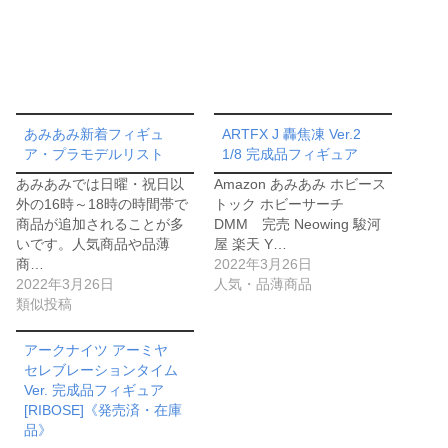
あみあみ新着フィギュ
ARTFX J 轟焦凍 Ver.2
ア・プラモデルリスト
1/8 完成品フィギュア
あみあみでは日曜・祝日以
Amazon あみあみ ホビース
外の16時～18時の時間帯で
トック ホビーサーチ
商品が追加されることが多
DMM 完売 Neowing 駿河
いです。人気商品や品薄
屋 楽天 Y…
商…
2022年3月26日
2022年3月26日
人気・品薄商品
類似投稿
アークナイツ アーミヤ
セレブレーションタイム
Ver. 完成品フィギュア
[RIBOSE]《発売済・在庫
品》