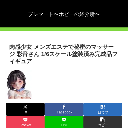
プレマート〜ホビーの紹介所〜
肉感少女 メンズエステで秘密のマッサー
ジ 彩音さん 1/6スケール塗装済み完成品フ
ィギュア
X
Facebook
はてブ
Pocket
LINE
コピー