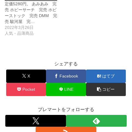
定価5280円。 あみあみ 完
売 ホビーサーチ 完売 ホビ
ーストック 完売 DMM 完
売 駿河屋 完…
2022年3月26日
人気・品薄商品
シェアする
X
Facebook
はてブ
Pocket
LINE
コピー
プレマートをフォローする