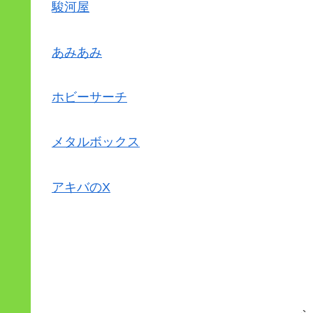
駿河屋
あみあみ
ホビーサーチ
メタルボックス
アキバのX