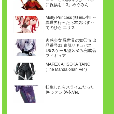
に祝福を！3」めぐみん
Melty Princess 無職転生II ～
異世界行ったら本気出す～
てのひら エリス
肉感少女 異世界の奴◯市 出
品番号01 青肌サキュバス
1/6スケール塗装済み完成品
フィギュア
MAFEX AHSOKA TANO
(The Mandalorian Ver.)
転生したらスライムだった
件 シオン 浴衣Ver.