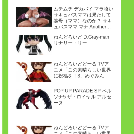
ムチムチ デカパイ マラ喰い
サキュバスママは果たして
義母（ママ）なのか？ サキ
ュバスママ マナ Another
ver.
ねんどろいど D.Gray-man
リナリー・リー
ねんどろいどどーる TVア
ニメ「この素晴らしい世界
に祝福を！3」めぐみん
POP UP PARADE SP ペル
ソナ5 ザ・ロイヤル アルセ
ーヌ
ねんどろいどどーる TVア
ニメ「この素晴らしい世界