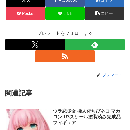
X
Facebook
はてブ
Pocket
LINE
コピー
プレマートをフォローする
プレマート
関連記事
ウラ恋少女 擬人化ちびネコ マカ
ロン 1/3スケール塗装済み完成品
フィギュア