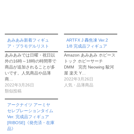
あみあみ新着フィギュ
ARTFX J 轟焦凍 Ver.2
ア・プラモデルリスト
1/8 完成品フィギュア
あみあみでは日曜・祝日以
Amazon あみあみ ホビース
外の16時～18時の時間帯で
トック ホビーサーチ
商品が追加されることが多
DMM 完売 Neowing 駿河
いです。人気商品や品薄
屋 楽天 Y…
商…
2022年3月26日
2022年3月26日
人気・品薄商品
類似投稿
アークナイツ アーミヤ
セレブレーションタイム
Ver. 完成品フィギュア
[RIBOSE]《発売済・在庫
品》