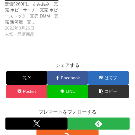
定価5280円。 あみあみ 完
売 ホビーサーチ 完売 ホビ
ーストック 完売 DMM 完
売 駿河屋 完…
2022年3月26日
人気・品薄商品
シェアする
X
Facebook
はてブ
Pocket
LINE
コピー
プレマートをフォローする