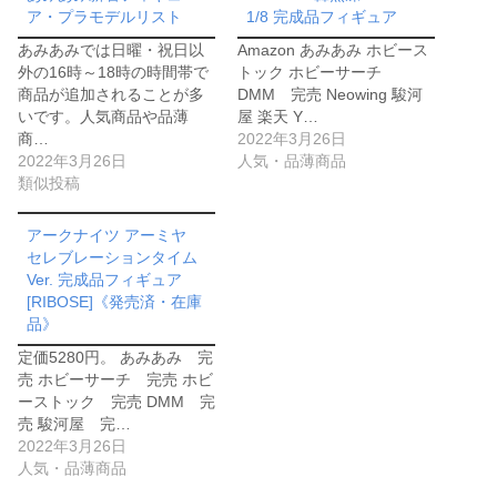
ア・プラモデルリスト
1/8 完成品フィギュア
あみあみでは日曜・祝日以
Amazon あみあみ ホビース
外の16時～18時の時間帯で
トック ホビーサーチ
商品が追加されることが多
DMM 完売 Neowing 駿河
いです。人気商品や品薄
屋 楽天 Y…
商…
2022年3月26日
2022年3月26日
人気・品薄商品
類似投稿
アークナイツ アーミヤ
セレブレーションタイム
Ver. 完成品フィギュア
[RIBOSE]《発売済・在庫
品》
定価5280円。 あみあみ 完
売 ホビーサーチ 完売 ホビ
ーストック 完売 DMM 完
売 駿河屋 完…
2022年3月26日
人気・品薄商品