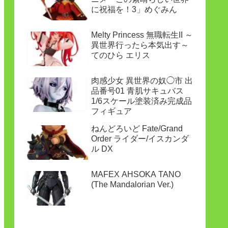
に祝福を！3」めぐみん
Melty Princess 無職転生II ～
異世界行ったら本気出す～
てのひら エリス
肉感少女 異世界の奴◯市 出
品番号01 青肌サキュバス
1/6スケール塗装済み完成品
フィギュア
ねんどろいど Fate/Grand
Order ライダー/イスカンダ
ル DX
MAFEX AHSOKA TANO
(The Mandalorian Ver.)