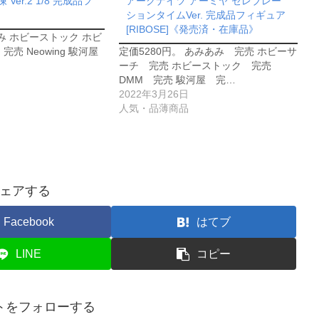
凍 Ver.2 1/8 完成品フ
アークナイツ アーミヤ セレブレー
ションタイムVer. 完成品フィギュア
[RIBOSE]《発売済・在庫品》
あみ ホビーストック ホビ
完売 Neowing 駿河屋
定価5280円。 あみあみ 完売 ホビーサ
ーチ 完売 ホビーストック 完売
DMM 完売 駿河屋 完…
2022年3月26日
人気・品薄商品
ェアする
Facebook
はてブ
LINE
コピー
トをフォローする