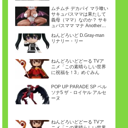
ムチムチ デカパイ マラ喰い
サキュバスママは果たして
義母（ママ）なのか？ サキ
ュバスママ マナ Another
ver.
ねんどろいど D.Gray-man
リナリー・リー
ねんどろいどどーる TVア
ニメ「この素晴らしい世界
に祝福を！3」めぐみん
POP UP PARADE SP ペル
ソナ5 ザ・ロイヤル アルセ
ーヌ
ねんどろいどどーる TVア
ニメ「この素晴らしい世界