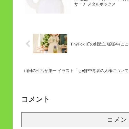
サーチ メタルボックス
TinyFox 町の創造主 狐狐神(こ
山田の性活が第一 イラスト「ち●ぽ中毒者の人権について
コメント
コメン