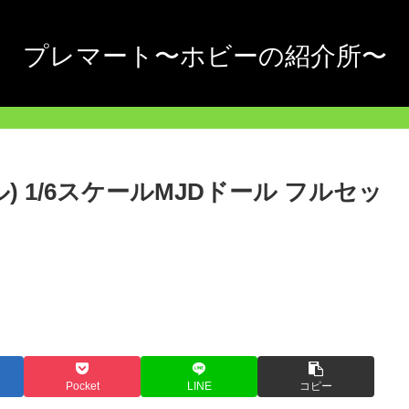
プレマート〜ホビーの紹介所〜
エル) 1/6スケールMJDドール フルセッ
Pocket
LINE
コピー