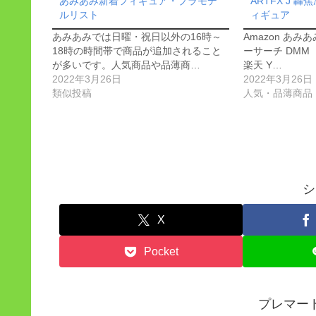
あみあみ新着フィギュア・プラモデ
ARTFX J 轟焦
ルリスト
ィギュア
あみあみでは日曜・祝日以外の16時～
Amazon あみ
18時の時間帯で商品が追加されること
ーサーチ DMM 
が多いです。人気商品や品薄商…
楽天 Y…
2022年3月26日
2022年3月26日
類似投稿
人気・品薄商品
シ
X
Pocket
プレマー