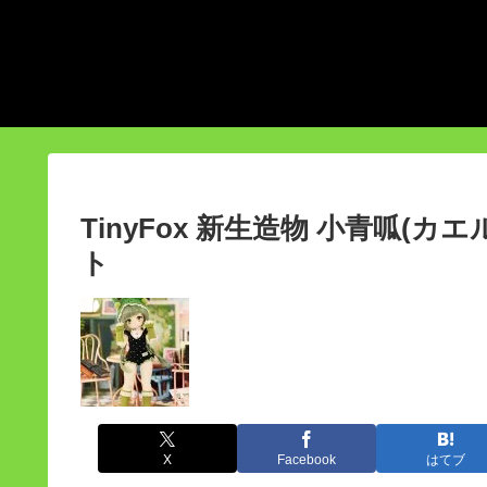
TinyFox 新生造物 小青呱(カ
ト
X
Facebook
はてブ