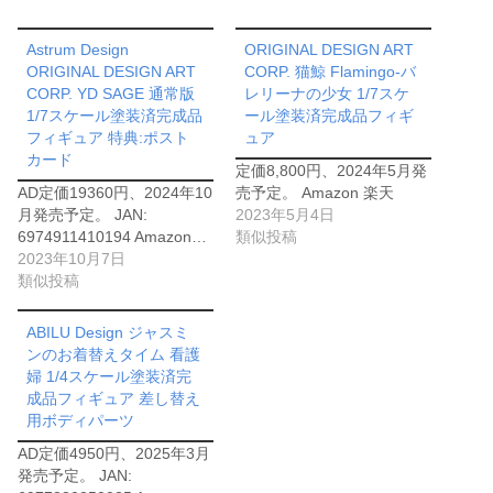
Astrum Design
ORIGINAL DESIGN ART
ORIGINAL DESIGN ART
CORP. 猫鯨 Flamingo-バ
CORP. YD SAGE 通常版
レリーナの少女 1/7スケ
1/7スケール塗装済完成品
ール塗装済完成品フィギ
フィギュア 特典:ポスト
ュア
カード
定価8,800円、2024年5月発
AD定価19360円、2024年10
売予定。 Amazon 楽天
月発売予定。 JAN:
2023年5月4日
6974911410194 Amazon…
類似投稿
2023年10月7日
類似投稿
ABILU Design ジャスミ
ンのお着替えタイム 看護
婦 1/4スケール塗装済完
成品フィギュア 差し替え
用ボディパーツ
AD定価4950円、2025年3月
発売予定。 JAN: