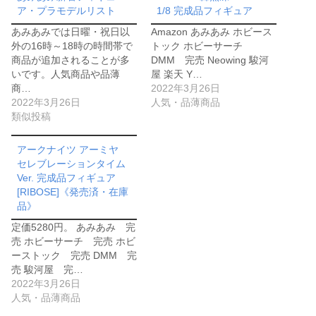
ア・プラモデルリスト
1/8 完成品フィギュア
あみあみでは日曜・祝日以
Amazon あみあみ ホビース
外の16時～18時の時間帯で
トック ホビーサーチ
商品が追加されることが多
DMM 完売 Neowing 駿河
いです。人気商品や品薄
屋 楽天 Y…
商…
2022年3月26日
2022年3月26日
人気・品薄商品
類似投稿
アークナイツ アーミヤ
セレブレーションタイム
Ver. 完成品フィギュア
[RIBOSE]《発売済・在庫
品》
定価5280円。 あみあみ 完
売 ホビーサーチ 完売 ホビ
ーストック 完売 DMM 完
売 駿河屋 完…
2022年3月26日
人気・品薄商品