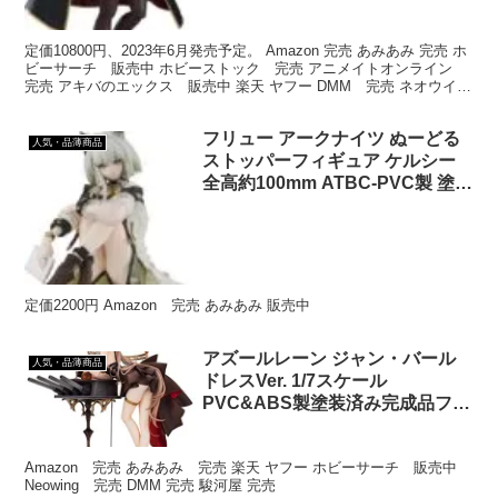
定価10800円、2023年6月発売予定。 Amazon 完売 あみあみ 完売 ホ
ビーサーチ 販売中 ホビーストック 完売 アニメイトオンライン
完売 アキバのエックス 販売中 楽天 ヤフー DMM 完売 ネオウイン
グ 完売 駿河屋 完売
フリュー アークナイツ ぬーどる
人気・品薄商品
ストッパーフィギュア ケルシー
全高約100mm ATBC-PVC製 塗装
済み 完成品 フィギュア AMU-
SHP0470
定価2200円 Amazon 完売 あみあみ 販売中
アズールレーン ジャン・バール
人気・品薄商品
ドレスVer. 1/7スケール
PVC&ABS製塗装済み完成品フィ
ギュア
Amazon 完売 あみあみ 完売 楽天 ヤフー ホビーサーチ 販売中
Neowing 完売 DMM 完売 駿河屋 完売