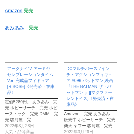
Amazon
完売
あみあみ
完売
アークナイツ アーミヤ
DCマルチバース 7イン
セレブレーションタイム
チ・アクションフィギュ
Ver. 完成品フィギュア
ア #096 バットマン[映画
[RIBOSE]《発売済・在庫
『THE BATMAN-ザ・バ
品》
ットマン-』][マクファー
レントイズ]《発売済・在
定価5280円。 あみあみ 完
庫品》
売 ホビーサーチ 完売 ホビ
ーストック 完売 DMM 完
Amazon 完売 あみあみ
売 駿河屋 完…
販売中 ホビーサーチ 完売
2022年3月26日
楽天 ヤフー 駿河屋 完売
人気・品薄商品
2022年3月26日