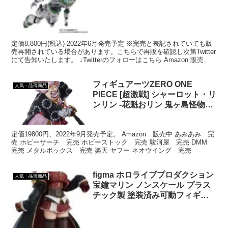
動フィギュア￼￼￼￼￼
定価8,800円(税込) 2022年6月発売予定 ※完売と表記されていても販
売再開されている場合があります。こちらで再販を確認し次第Twitter
にて告知いたします。 ↓Twitterのフォローはこちら Amazon 販売中
15%OFF ...
フィギュアーツZERO ONE
人気・品薄商品
PIECE [超激戦] シャーロット・リ
ンリン -花魁おリン 鬼ヶ島怪物決
戦- 約310mm ABS&PVC製 塗装
済み完成品フィギュア
定価19800円、2022年9月発売予定。 Amazon 販売中 あみあみ 完
売 ホビーサーチ 完売 ホビーストック 完売 駿河屋 完売 DMM
完売 メタルボックス 完売 楽天 ヤフー ネオウイング 完売
figma ホロライブプロダクション
人気・品薄商品
宝鐘マリン ノンスケール プラス
チック製 塗装済み可動フィギュ
ア