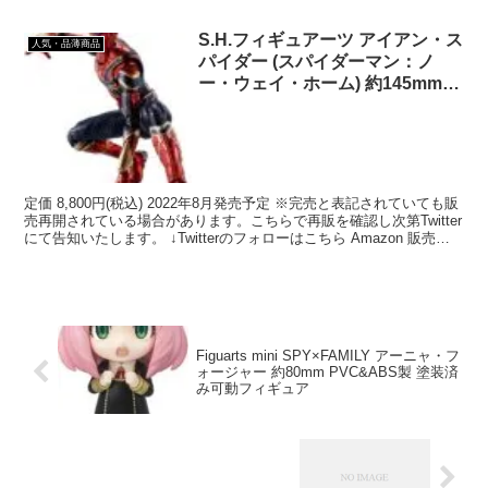
S.H.フィギュアーツ アイアン・ス
人気・品薄商品
パイダー (スパイダーマン：ノ
ー・ウェイ・ホーム) 約145mm
ABS&PVC製 塗装済み可動フィ
ギュア
定価 8,800円(税込) 2022年8月発売予定 ※完売と表記されていても販
売再開されている場合があります。こちらで再販を確認し次第Twitter
にて告知いたします。 ↓Twitterのフォローはこちら Amazon 販売
中！ あみあみ ...
Figuarts mini SPY×FAMILY アーニャ・フ
ォージャー 約80mm PVC&ABS製 塗装済
み可動フィギュア