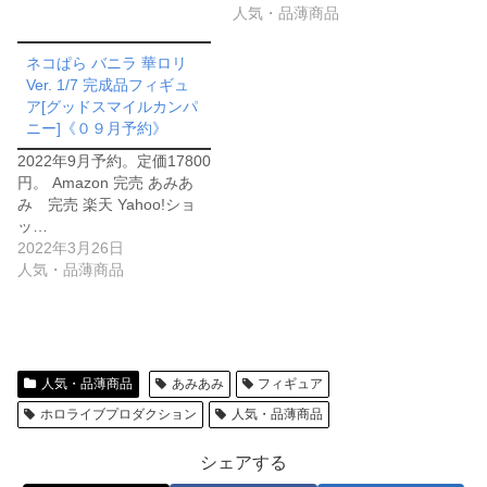
人気・品薄商品
ネコぱら バニラ 華ロリ
Ver. 1/7 完成品フィギュ
ア[グッドスマイルカンパ
ニー]《０９月予約》
2022年9月予約。定価17800
円。 Amazon 完売 あみあ
み 完売 楽天 Yahoo!ショ
ッ…
2022年3月26日
人気・品薄商品
人気・品薄商品
あみあみ
フィギュア
ホロライブプロダクション
人気・品薄商品
シェアする